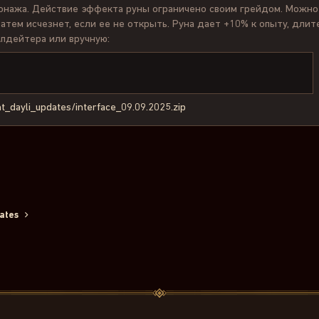
нажа. Действие эффекта руны ограничено своим грейдом. Можно к
затем исчезнет, если ее не открыть. Руна дает +10% к опыту, длит
пдейтера или вручную:
ient_dayli_updates/interface_09.09.2025.zip
ронная почта
сылка
ates