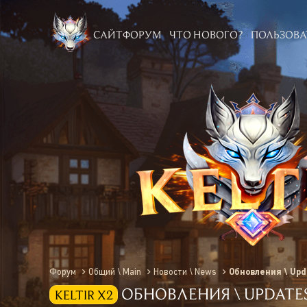
САЙТ
ФОРУМ
ЧТО НОВОГО?
ПОЛЬЗОВА
НОВЫЕ СООБЩЕНИЯ
НОВЫЕ СООБЩЕНИЯ
ТЕКУЩИ
ПОСЛЕДНЯЯ АКТИВНОСТ
Форум
Общий \ Main
Новости \ News
Обновления \ Upd
ОБНОВЛЕНИЯ \ UPDATES 
KELTIR X2