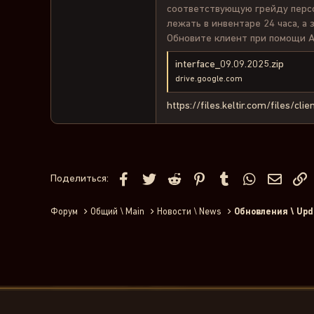
соответствующую грейду персо
лежать в инвентаре 24 часа, а 
Обновите клиент при помощи А
interface_09.09.2025.zip
drive.google.com
https://files.keltir.com/files/cl
Facebook
Twitter
Reddit
Pinterest
Tumblr
WhatsApp
Элект
С
Поделиться:
Форум
Общий \ Main
Новости \ News
Обновления \ Upd