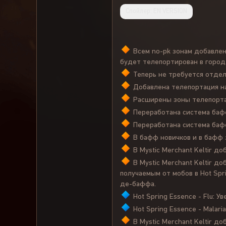
Спойлер:
EN VERSION
Всем no-pk зонам добавлено
будет телепортирован в город
Теперь не требуется отдел
Добавлена телепортация на
Расширены зоны телепортац
Переработана система бафф
Переработана система бафф
В бафф новичков и в бафф з
В Mystic Merchant Keltir до
В Mystic Merchant Keltir д
получаемым от мобов в Hot Spr
де-баффа.
Hot Spring Essence - Flu: У
Hot Spring Essence - Malari
В Mystic Merchant Keltir д