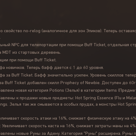
 свойство no-relog (аналогичное для зон Эпиков). Теперь оставая
.
ьный NPC для телепортации при помощи Buff Ticket, отдельная ст
 MDT из стартовых деревень.
ии при помощи Buff Ticket.
а новичков. Теперь бафф дается с 1 до 60 уровня.
а за Buff Ticket. Бафф значительно усилен. Уровень скиллов теп
а Buff Ticket добавлен скилл Prophecy of Newbie. Доступен до 60г
бавлена новая категория Potions (Зелья) в категории Items (Предме
обавлены к продажи новые предметы: Hot Spring Essence (Flu и Ma
ings. Зелья так же смываются в особых прудах, а монстры Hot Sp
величивает скорость атаки на 16%, снижает физическую атаку на 4%
a: Увеличивает скорость каста на 16%, снижает затраты маны на 4%
обавлены новые Руны за Адену. Категория "Руны" расширена. Руны 