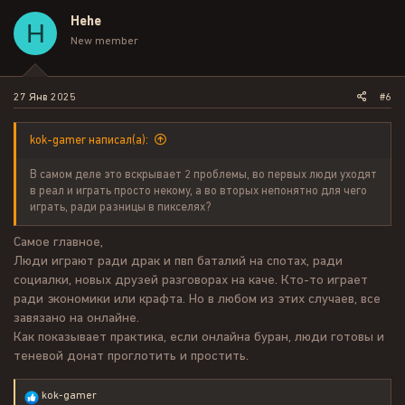
Hehe
H
New member
27 Янв 2025
#6
kok-gamer написал(а):
В самом деле это вскрывает 2 проблемы, во первых люди уходят
в реал и играть просто некому, а во вторых непонятно для чего
играть, ради разницы в пикселях?
Самое главное,
Люди играют ради драк и пвп баталий на спотах, ради
социалки, новых друзей разговорах на каче. Кто-то играет
ради экономики или крафта. Но в любом из этих случаев, все
завязано на онлайне.
Как показывает практика, если онлайна буран, люди готовы и
теневой донат проглотить и простить.
Р
kok-gamer