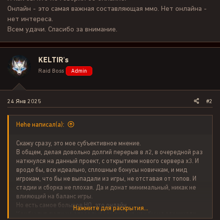
Онлайн - это самая важная составляющая ммо. Нет онлайна -
нет интереса.
Всем удачи. Спасибо за внимание.
KELTIR's
Raid Boss
Admin
24 Янв 2025
#2
Hehe написал(а):
Скажу сразу, это мое субъективное мнение.
В общем, делая довольно долгий перерыв в л2, в очередной раз
наткнулся на данный проект, с открытием нового сервера х3. И
вроде бы, все идеально, сплошные бонусы новичкам, и мид
игрокам, что бы не выпадали из игры, не отставая от топов. И
стадии и сборка не плохая. Да и донат минимальный, никак не
влияющий на баланс игры.
Но есть самое большое НО, это онлайн...
Нажмите для раскрытия...
Как бы тут люди не оправдывали проект, как бы не защищали,