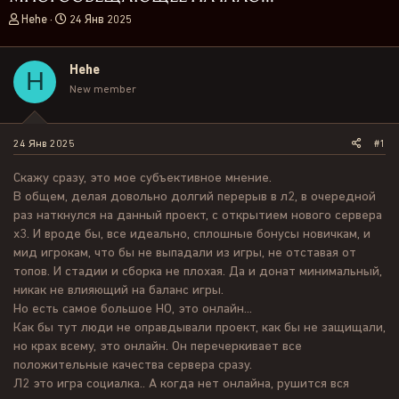
А
Д
Hehe
24 Янв 2025
в
а
т
т
о
а
Hehe
H
р
н
New member
т
а
е
ч
м
а
24 Янв 2025
#1
ы
л
а
Скажу сразу, это мое субъективное мнение.
В общем, делая довольно долгий перерыв в л2, в очередной
раз наткнулся на данный проект, с открытием нового сервера
х3. И вроде бы, все идеально, сплошные бонусы новичкам, и
мид игрокам, что бы не выпадали из игры, не отставая от
топов. И стадии и сборка не плохая. Да и донат минимальный,
никак не влияющий на баланс игры.
Но есть самое большое НО, это онлайн...
Как бы тут люди не оправдывали проект, как бы не защищали,
но крах всему, это онлайн. Он перечеркивает все
положительные качества сервера сразу.
Л2 это игра социалка.. А когда нет онлайна, рушится вся