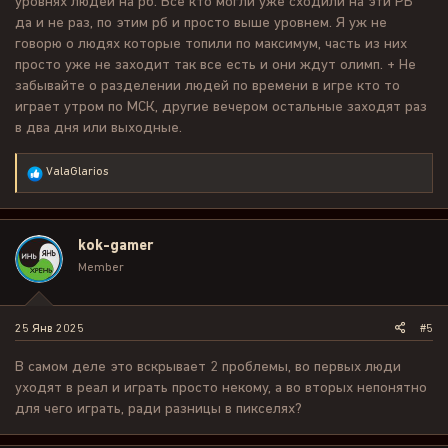
уровнях людей на рб. Все кто могли уже сходили на эти РБ
да и не раз, по этим рб и просто выше уровнем. Я уж не
говорю о людях которые топили по максимум, часть из них
просто уже не заходит так все есть и они ждут олимп. + Не
забывайте о разделении людей по времени в игре кто то
играет утром по МСК, другие вечером остальные заходят раз
в два дня или выходные.
Р
VаlаGlаriоs
е
а
к
ц
kok-gamer
и
и
Member
:
25 Янв 2025
#5
В самом деле это вскрывает 2 проблемы, во первых люди
уходят в реал и играть просто некому, а во вторых непонятно
для чего играть, ради разницы в пикселях?