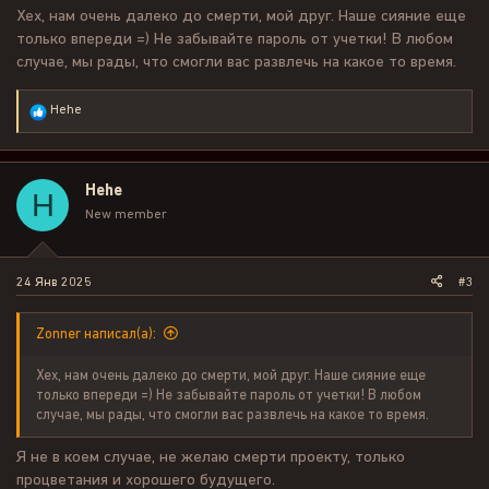
но крах всему, это онлайн. Он перечеркивает все положительные
Хех, нам очень далеко до смерти, мой друг. Наше сияние еще
качества сервера сразу.
только впереди =) Не забывайте пароль от учетки! В любом
Л2 это игра социалка.. А когда нет онлайна, рушится вся
случае, мы рады, что смогли вас развлечь на какое то время.
концепция игры.
Пустые локи, казалось бы, сервер недавно открылся, а уже
споты в катах целыми днями пустеют...
Р
Hehe
Танки орущие в шаут, целый день о поиске пате рб/кач, не
е
увенчаются успехом.
а
к
Побегать в пати, это очень и очень не простая задача ( с
ц
живыми людьми), именно простому обывателю, который решит
Hehe
H
и
пойти покачаться или поспойлить.
и
New member
И проблема не в каче, можно и самому качнуться 3 окна все же,
:
но ради чего? Ради того, что бы увидеть хай локи пустые...
Фармить ради ничего? Для чего мне качать фул баф, что бы
воевать с мобами?
24 Янв 2025
#3
А пвп выйдет погулять? Или только две пачки магов будут
овнить весь сервер?
Zonner написал(а):
Я расстроился, что такой многообещающий проект, с очень и
очень комфортными настройками, пропадает в тени других
Хех, нам очень далеко до смерти, мой друг. Наше сияние еще
серверов из-за онлайна.
только впереди =) Не забывайте пароль от учетки! В любом
Кто не согласен со мной, ради бога, я высказал только свое
случае, мы рады, что смогли вас развлечь на какое то время.
мнение.
Грустно, что такие сервера умирают, даже не раскрыв свой
Я не в коем случае, не желаю смерти проекту, только
потенциал.
И как бы кто не говорил об онлайне.
процветания и хорошего будущего.