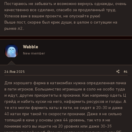
Онлайн - это самая важная составляющая ммо. Нет онлайна -
Постараюсь не забывать и возможно вернусь однажды, очень
нет интереса.
качественно все сделано, спасибо за проделанный труд.
Всем удачи. Спасибо за внимание.
Успехов вам в вашем проекте, не опускайте руки)
Выше пост, скорее был крик души, в целом о ситуации на
рынке л2..
Wabble
New member
24 Янв 2025
#4
Для хорошего фарма в катакомбах нужна определенная пачка
в пати игроков. Большинство играющие в соло не особо туда
и идут, другие приоритеты в прокачке. Как например одеть Ц
грейд и набить куски на него, нафармить ресурсов и голды. А
те кто могли фармить каты в пати, не сидят в 20-30 и даже
40 катах при такой то скорости прокачки. Даже я не сильно
топящий в каче у основы уже 44 уровень, так что я не
понимаю кого вы ищите на 20 уровнях или даже 30-35