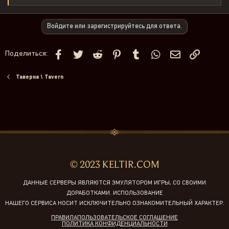
е
а
к
Войдите или зарегистрируйтесь для ответа.
ц
и
и
Facebook
Twitter
Reddit
Pinterest
Tumblr
WhatsApp
Электронная 
Ссылка
:
Поделиться:
Таверна \ Tavern
© 2023 KELTIR.COM
ДАННЫЕ СЕРВЕРЫ ЯВЛЯЮТСЯ ЭМУЛЯТОРОМ ИГРЫ, СО СВОИМИ
ДОРАБОТКАМИ. ИСПОЛЬЗОВАНИЕ
НАШЕГО СЕРВИСА НОСИТ ИСКЛЮЧИТЕЛЬНО ОЗНАКОМИТЕЛЬНЫЙ ХАРАКТЕР.
ПРАВИЛА
ПОЛЬЗОВАТЕЛЬСКОЕ СОГЛАШЕНИЕ
ПОЛИТИКА КОНФИДЕНЦИАЛЬНОСТИ