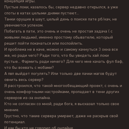
концепция игры.
Пустые локи, казалось бы, сервер недавно открылся, а уже
споты в катах целыми днями пустеют...
Танки орущие в шаут, целый день о поиске пате рб/кач, не
увенчаются успехом.
Побегать в пати, это очень и очень не простая задача ( с
живыми людьми), именно простому обывателю, который
решит пойти покачаться или поспойлить.
И проблема не в каче, можно и самому качнуться 3 окна все
же, но ради чего? Ради того, что бы увидеть хай локи
пустые... Фармить ради ничего? Для чего мне качать фул баф,
что бы воевать с мобами?
А пвп выйдет погулять? Или только две пачки магов будут
овнить весь сервер?
Я расстроился, что такой многообещающий проект, с очень и
очень комфортными настройками, пропадает в тени других
серверов из-за онлайна.
Кто не согласен со мной, ради бога, я высказал только свое
мнение.
Грустно, что такие сервера умирают, даже не раскрыв свой
потенциал.
И как бы кто не говорил об онлайне.